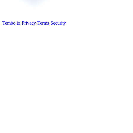
Tembo.io
·
Privacy
·
Terms
·
Security